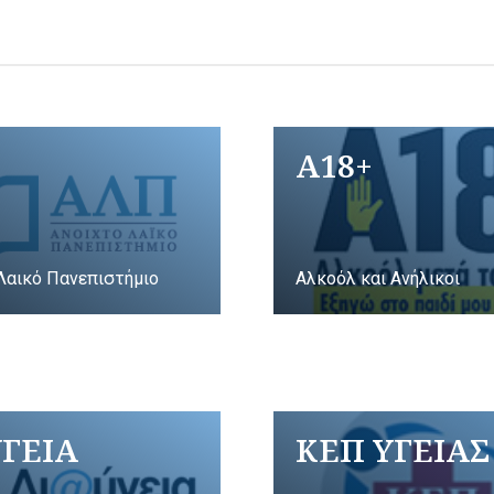
A18+
Λαικό Πανεπιστήμιο
Αλκοόλ και Ανήλικοι
ΥΓΕΙΑ
ΚΕΠ ΥΓΕΙΑΣ