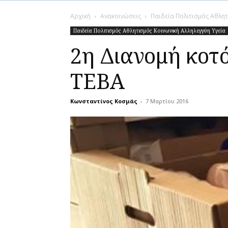
Αρχική
Ανακοινώσεις
Παιδεία Πολιτισμός Αθλητ
Παιδεία Πολιτισμός Αθλητισμός Κοινωνική Αλληλεγγύη Υγεία
2η Διανομή κοτ
ΤΕΒΑ
Κωνσταντίνος Κοσμάς
-
7 Μαρτίου 2016