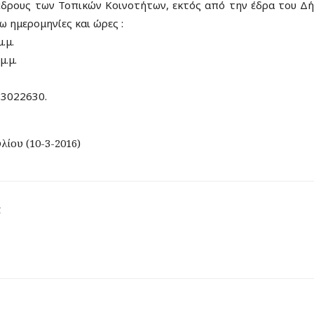
ρους των Τοπικών Κοινοτήτων, εκτός από την έδρα του Δή
 ημερομηνίες και ώρες :
.μ.
.μ.
33022630.
ίου (10-3-2016)
ς