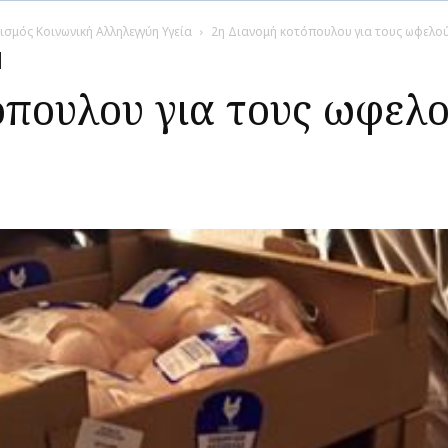
ισμός Κοινωνική Αλληλεγγύη Υγεία
2η Διανομή κοτόπουλου για τους ωφελο
όπουλου για τους ωφελο