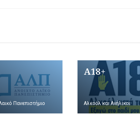
A18+
Λαικό Πανεπιστήμιο
Αλκοόλ και Ανήλικοι