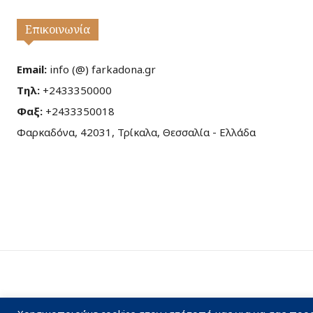
Επικοινωνία
Email:
info (@) farkadona.gr
Τηλ:
+2433350000
Φαξ:
+2433350018
Φαρκαδόνα, 42031, Τρίκαλα, Θεσσαλία - Ελλάδα