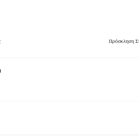
ς
Πρόσκληση Σύ
η