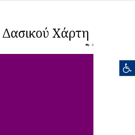
 Δασικού Χάρτη
0
Ανοίξτε