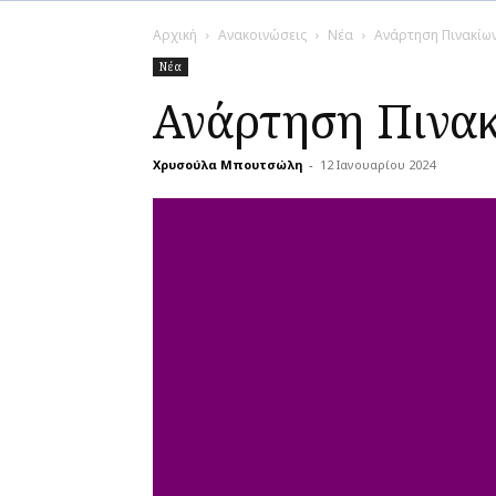
Αρχική
Ανακοινώσεις
Νέα
Ανάρτηση Πινακίω
Νέα
Ανάρτηση Πινακ
Χρυσούλα Μπουτσώλη
-
12 Ιανουαρίου 2024