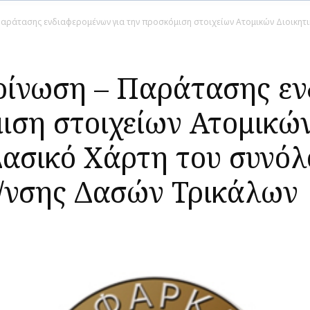
αράτασης ενδιαφερομένων για την προσκόμιση στοιχείων Ατομικών Διοικητ
οίνωση – Παράτασης ε
ιση στοιχείων Ατομικώ
ασικό Χάρτη του συνόλ
/νσης Δασών Τρικάλων