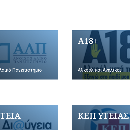
A18+
Λαικό Πανεπιστήμιο
Αλκοόλ και Ανήλικοι
ΥΓΕΙΑ
ΚΕΠ ΥΓΕΙΑΣ