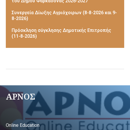
του Δήμου Φαρκαδόνας 2026-2027
Συνεργεία Δίωξης Αγριόχοιρων (8-8-2026 και 9-
8-2026)
Πρόσκληση σύγκλησης Δημοτικής Επιτροπής
(11-8-2026)
ΑΡΝΟΣ
Online Education