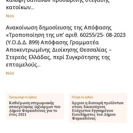
κατοίκων...
Νέα
Ανακοίνωση δημοσίευσης της Απόφασης
«Τροποποίηση της υπ’ αριθ. 60255/25- 08-2023
(Υ.Ο.Δ.Δ. 899) Απόφασης Γραμματέα
Αποκεντρωμένης Διοίκησης Θεσσαλίας –
Στερεάς Ελλάδας, περί Συγκρότησης της
επταμελούς...
Νέα
Προηγούμενο άρθρο
Επόμενο άρθρο
Καθιέρωση υπερωριακής
Άρχισε η διανομή προϊόντων
απασχόλησης ληξιάρχων του
στους δικαιούχους
Δήμου Φαρκαδόνας για το
Ελάχιστου Εγγυημένου
έτος 2021
Εισοδήματος του Δήμου
Φαρκαδόνας