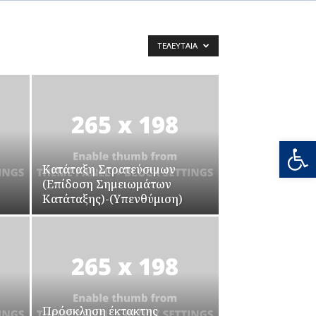
ΤΕΛΕΥΤΑΊΑ
Ανοίξτε
Κατάταξη Στρατεύσιμων
(Επίδοση Σημειωμάτων
Κατάταξης)-(Υπενθύμιση)
Πρόσκληση έκτακτης