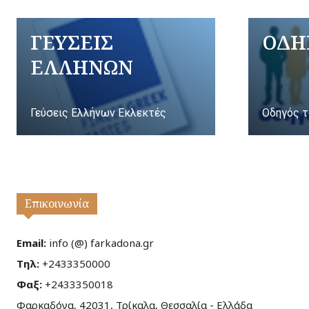
ΓΕΥΣΕΙΣ
ΟΔΗ
ΕΛΛΗΝΩΝ
Γεύσεις Ελλήνων Εκλεκτές
Οδηγός τ
Επικοινωνία
Email:
info (@) farkadona.gr
Τηλ:
+2433350000
Φαξ:
+2433350018
Φαρκαδόνα, 42031, Τρίκαλα, Θεσσαλία - Ελλάδα