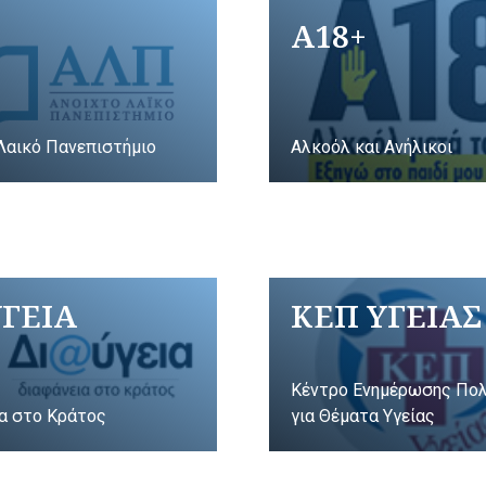
A18+
Λαικό Πανεπιστήμιο
Αλκοόλ και Ανήλικοι
ΥΓΕΙΑ
ΚΕΠ ΥΓΕΙΑΣ
Κέντρο Ενημέρωσης Πο
α στο Κράτος
για Θέματα Υγείας