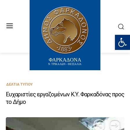
Ανοίξτε
ΦΑΡΚΑΔΟΝΑ
Ν. ΤΡΙΚΑΛΩΝ - ΘΕΣΣΑΛΙΑ
ΔΕΛΤΊΑ ΤΎΠΟΥ
Ευχαριστίες εργαζομένων Κ.Υ. Φαρκαδόνας προς
το Δήμο