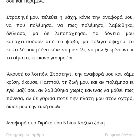
σου και περιμένω.
Στρατηγέ μου, τελεύει η μάχη, κάνω την αναφορά μου,
να που πολέμησα, να πως πολέμησα, λαβώθηκα,
δείλιασα, μα δε λιποτάχτησα, τα δόντια μου
καταχτυπούσαν από το φόβο, μα τύλιγα σφιχτά το
κούτελό μου μ’ ένα κόκκινο μαντίλι, να μην ξεκρίνουνται
τα αίματα, κι έκανα γιουρούσι.
Άκουσέ το λοιπόν, Στρατηγέ, την αναφορά μου και κάμε
κρίση, άκουσε, Παππού, τη ζωή μου, και αν πολέμησα κι
εγώ μαζί σου, αν λαβώθηκα χωρίς κανένας να μάθει πως
πόνεσα, αν δε γύρισα ποτέ την πλάτη μου στον οχτρό,
δώσε μου την ευκή σου!»
Αναφορά στο Γκρέκο του Νίκου Καζαντζάκη.
Προηγούμενο άρθρο
Επόμενο άρθρο