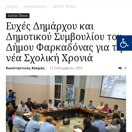
Αρχική
Ανακοινώσεις
Δελτία Τύπου
Δελτία Τύπου
Ευχές Δημάρχου και
Δημοτικού Συμβουλίου του
Ανοίξτε
Δήμου Φαρκαδόνας για τη
νέα Σχολική Χρονιά
Κωνσταντίνος Κοσμάς
-
12 Σεπτεμβρίου 2016
0