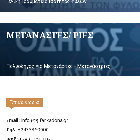
Γενική Γραμματεία Ισότητας Φύλων
ΜΕΤΑΝΑΣΤΕΣ/ ΡΙΕΣ
Πολυοδηγός για Μετανάστες - Μετανάστριες
Επικοινωνία
Email:
info (@) farkadona.gr
Τηλ:
+2433350000
Φαξ:
+2433350018