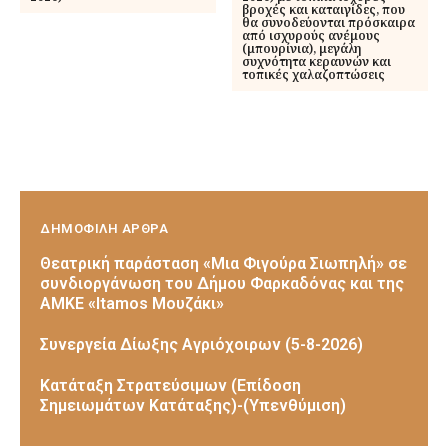
βροχές και καταιγίδες, που
θα συνοδεύονται πρόσκαιρα
από ισχυρούς ανέμους
(μπουρίνια), μεγάλη
συχνότητα κεραυνών και
τοπικές χαλαζοπτώσεις
ΔΗΜΟΦΙΛΗ ΑΡΘΡΑ
Θεατρική παράσταση «Μια Φιγούρα Σιωπηλή» σε
συνδιοργάνωση του Δήμου Φαρκαδόνας και της
ΑΜΚΕ «Itamos Μουζάκι»
Συνεργεία Δίωξης Αγριόχοιρων (5-8-2026)
Κατάταξη Στρατεύσιμων (Επίδοση
Σημειωμάτων Κατάταξης)-(Υπενθύμιση)