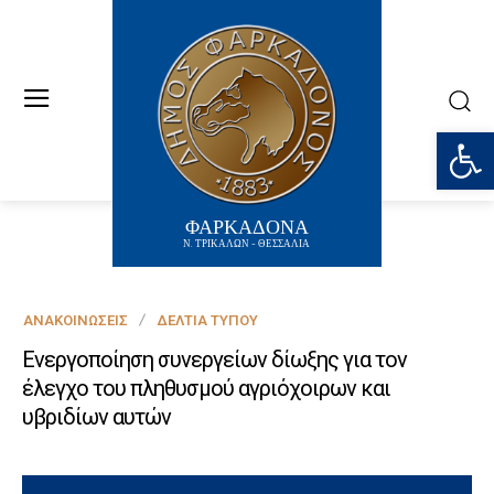
Ανοίξτε
ΦΑΡΚΑΔΟΝΑ
Ν. ΤΡΙΚΑΛΩΝ - ΘΕΣΣΑΛΙΑ
ΑΝΑΚΟΙΝΏΣΕΙΣ
ΔΕΛΤΊΑ ΤΎΠΟΥ
Ενεργοποίηση συνεργείων δίωξης για τον
έλεγχο του πληθυσμού αγριόχοιρων και
υβριδίων αυτών