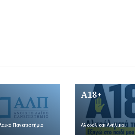
ς
A18+
Λαικό Πανεπιστήμιο
Αλκοόλ και Ανήλικοι