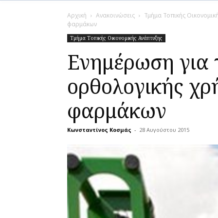
Αρχική
Ανακοινώσεις
Τμήμα Τοπικής Οικονομικ
φαρμάκων
Τμήμα Τοπικής Οικονομικής Ανάπτυξης
Ενημέρωση για 
ορθολογικής χρ
φαρμάκων
Κωνσταντίνος Κοσμάς
-
28 Αυγούστου 2015