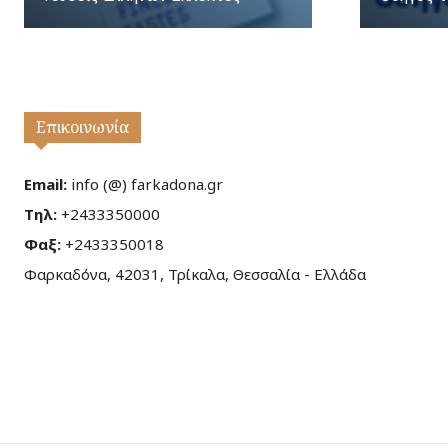
Επικοινωνία
Email:
info (@) farkadona.gr
Τηλ:
+2433350000
Φαξ:
+2433350018
Φαρκαδόνα, 42031, Τρίκαλα, Θεσσαλία - Ελλάδα