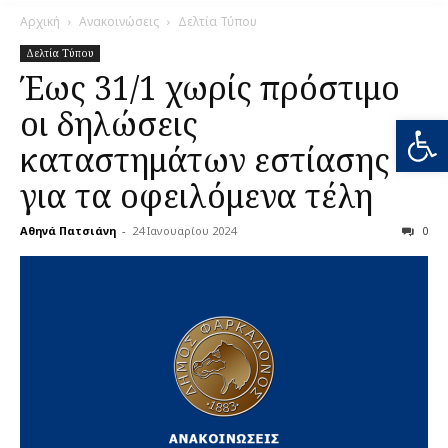
Αρχική
Ανακοινώσεις
Δελτία Τύπου
Δελτία Τύπου
Έως 31/1 χωρίς πρόστιμο
οι δηλώσεις
Ανοίξτε
καταστημάτων εστίασης
για τα οφειλόμενα τέλη
Αθηνά Πατσιάνη
-
24 Ιανουαρίου 2024
0