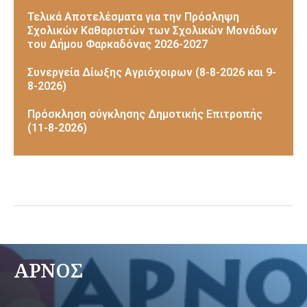
Τελικά Αποτελέσματα για την Πρόσληψη
Σχολικών Καθαριστών των Σχολικών Μονάδων
του Δήμου Φαρκαδόνας 2026-2027
Συνεργεία Δίωξης Αγριόχοιρων (8-8-2026 και 9-
8-2026)
Πρόσκληση σύγκλησης Δημοτικής Επιτροπής
(11-8-2026)
ΑΡΝΟΣ