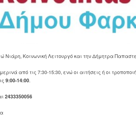
ώ Νιάρη, Κοινωνική Λειτουργό και την Δήμητρα Παπαστ
ημερινά από τις
7:30-15:30
, ενώ οι αιτήσεις ή οι τροποπ
ις
9:00-14:00
.
αι
2433350056
να