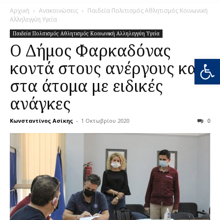
Αρχική
Ανακοινώσεις
Παιδεία Πολιτισμός Αθλητισμός Κοινωνική
Αλληλεγγύη Υγεία
Παιδεία Πολιτισμός Αθλητισμός Κοινωνική Αλληλεγγύη Υγεία
O Δήμος Φαρκαδόνας
Ανοίξτε
κοντά στους ανέργους και
στα άτομα με ειδικές
ανάγκες
Κωνσταντίνος Ασίκης
-
1 Οκτωβρίου 2020
0