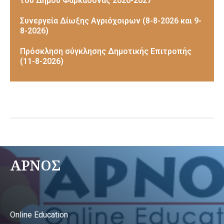
του Δήμου Φαρκαδόνας 2026-2027
Συνεργεία Δίωξης Αγριόχοιρων (8-8-2026 και 9-
8-2026)
Πρόσκληση σύγκλησης Δημοτικής Επιτροπής
(11-8-2026)
ΑΡΝΟΣ
Online Education