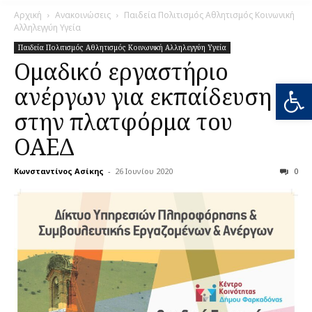
Αρχική
Ανακοινώσεις
Παιδεία Πολιτισμός Αθλητισμός Κοινωνική
Αλληλεγγύη Υγεία
Παιδεία Πολιτισμός Αθλητισμός Κοινωνική Αλληλεγγύη Υγεία
Ομαδικό εργαστήριο
Ανοίξτε
ανέργων για εκπαίδευση
στην πλατφόρμα του
ΟΑΕΔ
Κωνσταντίνος Ασίκης
-
26 Ιουνίου 2020
0