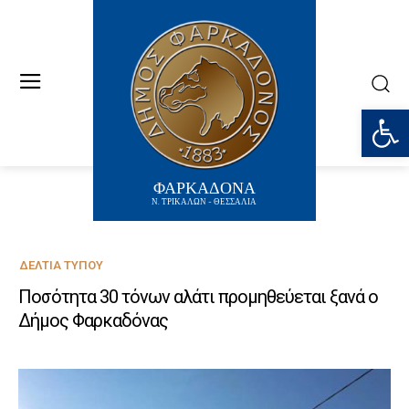
Ανοίξτε
ΦΑΡΚΑΔΟΝΑ
Ν. ΤΡΙΚΑΛΩΝ - ΘΕΣΣΑΛΙΑ
ΔΕΛΤΊΑ ΤΎΠΟΥ
Ποσότητα 30 τόνων αλάτι προμηθεύεται ξανά ο
Δήμος Φαρκαδόνας