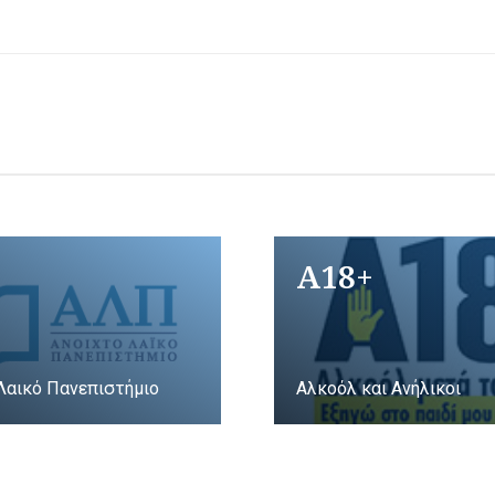
A18+
Λαικό Πανεπιστήμιο
Αλκοόλ και Ανήλικοι