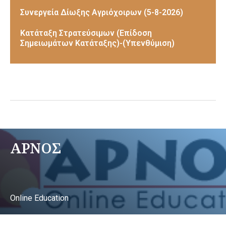
Συνεργεία Δίωξης Αγριόχοιρων (5-8-2026)
Κατάταξη Στρατεύσιμων (Επίδοση
Σημειωμάτων Κατάταξης)-(Υπενθύμιση)
ΑΡΝΟΣ
Online Education