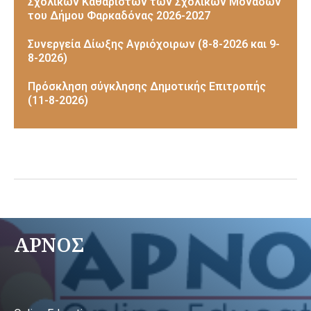
Σχολικών Καθαριστών των Σχολικών Μονάδων
του Δήμου Φαρκαδόνας 2026-2027
Συνεργεία Δίωξης Αγριόχοιρων (8-8-2026 και 9-
8-2026)
Πρόσκληση σύγκλησης Δημοτικής Επιτροπής
(11-8-2026)
ΑΡΝΟΣ