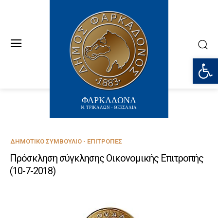
Ανοίξτε
ΦΑΡΚΑΔΟΝΑ
Ν. ΤΡΙΚΑΛΩΝ - ΘΕΣΣΑΛΙΑ
ΔΗΜΟΤΙΚΌ ΣΥΜΒΟΎΛΙΟ - ΕΠΙΤΡΟΠΈΣ
Πρόσκληση σύγκλησης Οικονομικής Επιτροπής
(10-7-2018)